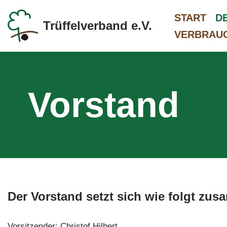
START
D
Trüffelverband e.V.
Zum
VERBRAU
Inhalt
springen
Vorstand
Der Vorstand setzt sich wie folgt zu
Vorsitzender: Christof Hilbert