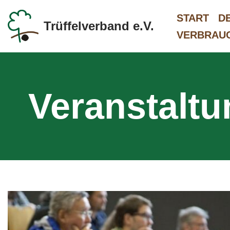
START
D
Trüffelverband e.V.
Zum
VERBRAU
Inhalt
springen
Veranstalt