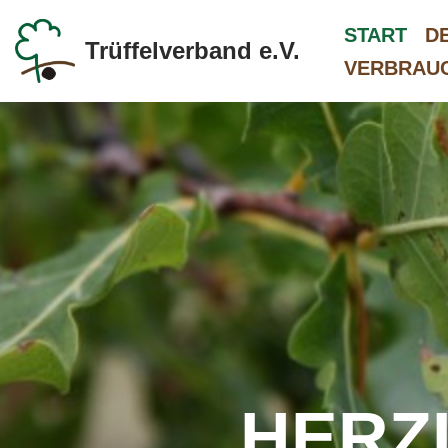
START
D
Trüffelverband e.V.
Zum
VERBRAU
Inhalt
springen
HERZ